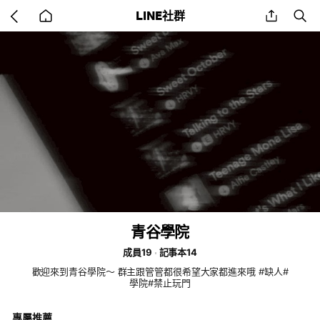
Go
share
se
LINE社群
back
to
home
青谷學院
成員19
記事本14
歡迎來到青谷學院～ 群主跟管管都很希望大家都進來哦 #缺人#
學院#禁止玩門
專屬推薦