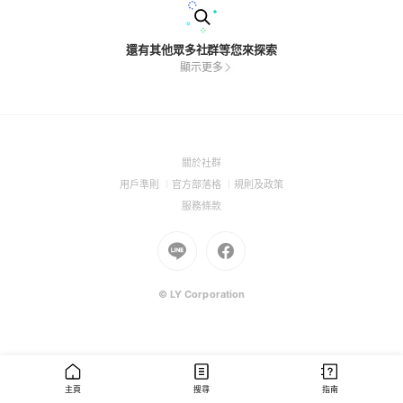
還有其他眾多社群等您來探索
顯示更多
(Open
關於社群
in
(Open
(Open
(Open
用戶準則
官方部落格
規則及政策
a
in
in
in
(Open
服務條款
new
a
a
a
in
window)
new
Go
new
Go
new
a
window)
to
window)
to
window)
new
Line
Facebook
window)
(Open
(Open
© LY Corporation
in
in
a
a
new
new
window)
window)
主頁
搜尋
指南