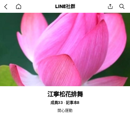
Go
share
se
LINE社群
back
to
home
江寧松花排舞
成員33
記事本8
開心運動