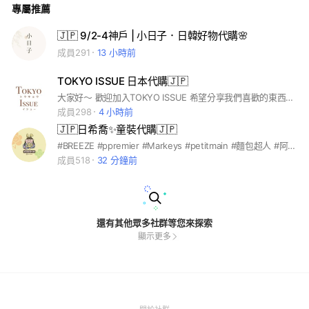
專屬推薦
🇯🇵 9/2-4神戶 | 小日子．日韓好物代購🌸
成員291
13 小時前
TOKYO ISSUE 日本代購🇯🇵
大家好～ 歡迎加入TOKYO ISSUE 希望分享我們喜歡的東西給大家🧡 也歡迎大家詢問你們感興趣的商品 會盡力幫大家找尋 #日本代購#日本連線#時尚
成員298
4 小時前
🇯🇵日希喬✨童裝代購🇯🇵
#BREEZE #ppremier #Markeys #petitmain #麵包超人 #阿卡將 #birthday #思夢樂 #西松屋 #日本代購 #童裝代購
成員518
32 分鐘前
還有其他眾多社群等您來探索
顯示更多