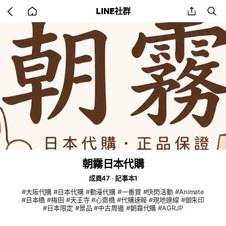
Go
share
se
LINE社群
back
to
home
朝霧日本代購
成員47
記事本1
#大阪代購 #日本代購 #動漫代購 #一番賞 #快閃活動 #Animate
#日本橋 #梅田 #天王寺 #心齋橋 #代購速報 #現地連線 #御朱印
#日本限定 #景品 #中古周邊 #朝霧代購 #AGRJP