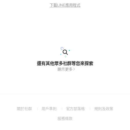
下載LINE應用程式
還有其他眾多社群等您來探索
顯示更多
(Open
(Open
(Open
(Open
關於社群
用戶準則
官方部落格
規則及政策
in
in
in
in
(Open
服務條款
a
a
a
a
in
new
new
new
new
a