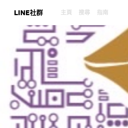
LINE社群
主頁
搜尋
指南