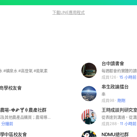
下載LINE應用程式
台中讀書會
#水 #礦泉水 #高登氧 #能氧素
成員126
15 小時前
串生政論擂台
A商學校友會
串
成員98
剛剛
場-🍓🌽🍸🍦農產社群
王時成談判研究
提供無毒草莓及其他農產品購買；農場導覽及DIY活動 #草莓 #無毒農產品 #親子共玩 #休閒 #新竹香山
7 分鐘前
成員288
11 小時前
學中區校友會
NDMU總社群