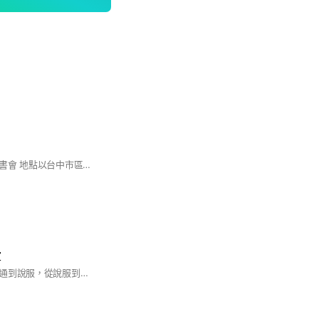
每週都會約實體的讀書會 地點以台中市區為主 歡迎大家加入～
室
從表達到溝通，從溝通到說服，從說服到談判，化解歧見、消彌衝突、解決問題，人人需要協商談判技術，成立本社群提供研習機會，目標在提升知見，助人助己，建立圓融社會。本群研討分享議題範圍為：與表達、溝通、協商、說服、談判有關的新知與問題。希望通過交流，人人成為化解衝突、解決問題高手。