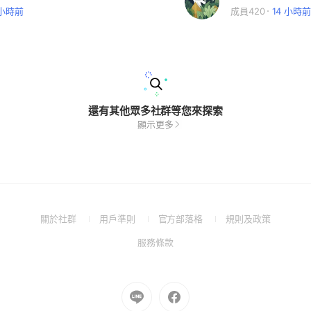
 小時前
成員420
14 小時前
還有其他眾多社群等您來探索
顯示更多
(Open
(Open
(Open
(Open
關於社群
用戶準則
官方部落格
規則及政策
in
in
in
in
(Open
服務條款
a
a
a
a
in
new
new
new
new
a
window)
window)
window)
window)
new
Go
Go
window)
to
to