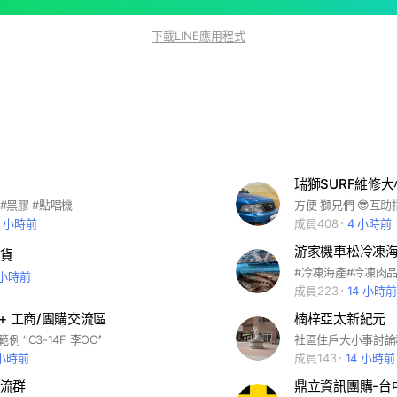
下載LINE應用程式
瑞獅SURF維修大
 #黑膠 #點唱機
方便 獅兄們 😎互助
3 小時前
成員408
4 小時前
游家機車松冷凍
貨
#冷凍海產#冷凍肉
 小時前
成員223
14 小時前
+ 工商/團購交流區
楠梓亞太新紀元
‘‘C3-14F 李OO’’
 小時前
成員143
14 小時前
流群
鼎立資訊團購-台