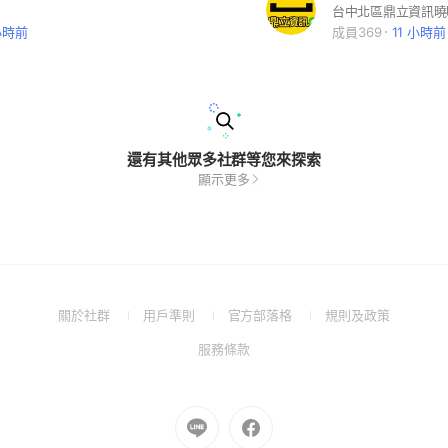
小時前
成員369
11 小時前
還有其他眾多社群等您來探索
顯示更多
(Open
(Open
(Open
(Open
關於社群
用戶準則
官方部落格
規則及政策
in
in
in
in
(Open
服務條款
a
a
a
a
in
new
new
new
new
a
window)
window)
window)
window)
new
Go
Go
window)
to
to