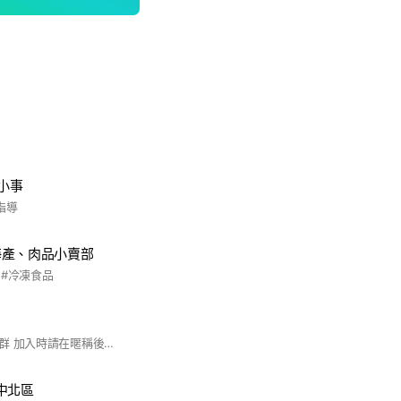
小事
指導
海產、肉品小賣部
品#冷凍食品
社區住戶大小事討論群 加入時請在暱稱後面加上棟別 例如：王某某（A棟）；豬大哥（B棟）⋯ 社區有任何問題歡迎提出 發言請理性，感謝各位鄰居的配合。
中北區