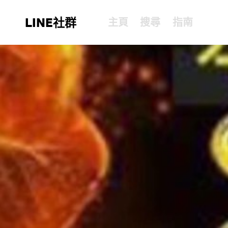
LINE社群
主頁
搜尋
指南