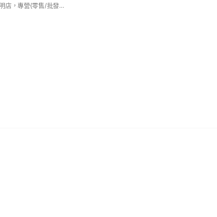
台中北區鼎立資訊曉明店，專營{零售/批發/團購/代購} 真誠歡迎加入我們的團購社群，期待能提供好康優質的產品給您, 也歡迎邀請您的親朋好友加入,😸