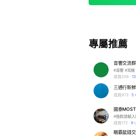
專屬推薦
音響交流群
#音響 #耳機
成員208
1
三通行新鮮
成員973
5
國泰MOST
#進群請輸入範例 
成員172
9
睏霸鼠錢交