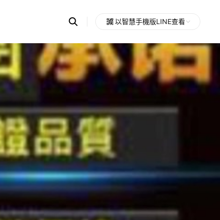
Search
以智慧手機版LINE查看
OpenChats
Open
or
search
messages
area