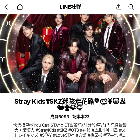
Go
share
se
LINE社群
back
to
home
Stray Kids❣️SKZ迷孩走花路💐🐺🐰🐷🥟
🐿️🐥🐶🦊
成員6093
記事本23
快樂追星🫶You Can STAY❣️ OT8/資訊/討論/分享/群內訊息量較
大，請慎入 #StrayKids #SKZ #OT8 #迷孩 #스트레이 키즈 #ス
トレイキッズ #STAY #LoveSTAY #方燦 #徐彰彬 #李旻浩 #黃