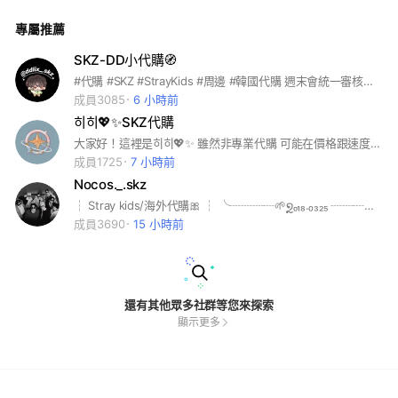
鉉辰 #韓知城 #李龍馥 #金昇玟 #梁精寅
專屬推薦
SKZ-DD小代購🧭
#代購 #SKZ #StrayKids #周邊 #韓國代購 週末會統一審核入群申請🫡 如果較著急可以私訊我～
成員3085
6 小時前
히히💖✨SKZ代購
大家好！這裡是히히💖✨ 雖然非專業代購 可能在價格跟速度上不是最快的🥺但絕對是最用心的（誤 ✅如果有想代購的其他東西也都可以丟上來詢問🙏🏻 有問題都可以來問我！也歡迎勾搭ㅋㅋㅋ #Straykids #代購
成員1725
7 小時前
Nocos._.skz
┆ Stray kids/海外代購🎀 ┆ ╰┈┈┈┈🌱໑ຼₒ₁₈.₀₃₂₅ ┈┈┈╯ 『統一星期日審核入群』 Nocos._.skz-八迷周邊代購 Nocos._.select-海外商品代購 八迷抬槓群-聊天群 社群群規「訂購前必看」 ———————————————— 🔇群組太吵務必靜音 🤍代購群，僅代購！ 私訊 Line ID：@645vvfaf
成員3690
15 小時前
還有其他眾多社群等您來探索
顯示更多