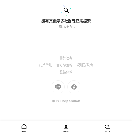
還有其他眾多社群等您來探索
顯示更多
(Open
關於社群
in
(Open
(Open
(Open
用戶準則
官方部落格
規則及政策
a
in
in
in
(Open
服務條款
new
a
a
a
in
window)
new
Go
new
Go
new
a
window)
to
window)
to
window)
new
Line
Facebook
window)
(Open
(Open
© LY Corporation
in
in
a
a
new
new
window)
window)