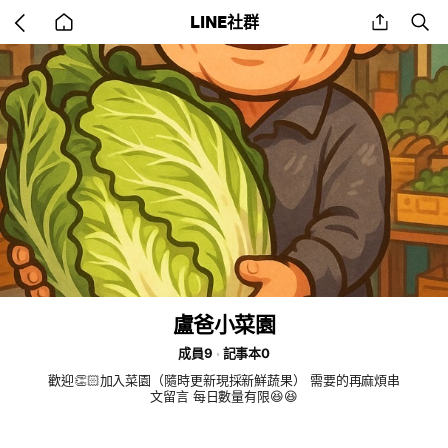
Go
share
se
LINE社群
back
to
home
盧爸小菜園
成員9
記事本0
歡迎👏🏻加入菜園（隨時更新現採新鮮蔬果） 需要的再麻煩串
文留言 每日數量有限😆😆