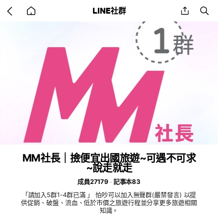
Go
share
se
LINE社群
back
to
home
MM社長｜撿便宜出國旅遊~可遇不可求
~說走就走
成員27179
記事本83
「請加入5群1-4群已滿 」 怕吵可以加入無聲群(嚴禁發言) 以提
供促銷、破盤、流血、低於市價之旅遊行程並分享更多旅遊相關
知識。