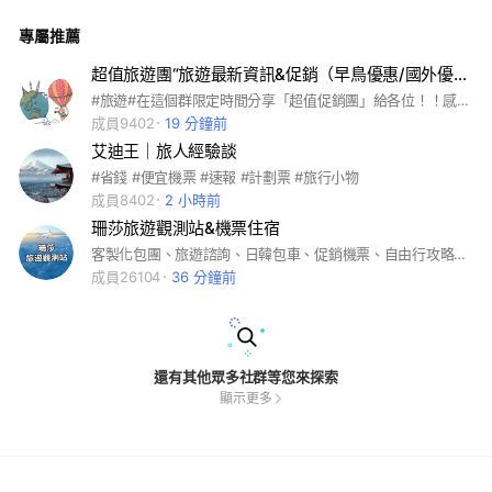
專屬推薦
超值旅遊團“旅遊最新資訊&促銷（早鳥優惠/國外優惠/特惠促銷/出國跟團）找到了旅遊
#旅遊#在這個群限定時間分享「超值促銷團」給各位！！感謝你的加入。群組是給我們喜歡出國旅行 而設立的旅遊諮詢服務平台。 #超值旅遊團#旅遊最新資訊#促銷#早鳥優惠/國外優惠/特惠促銷#出國#出國跟團 #旅遊諮詢#出國旅遊#旅行#行程規劃#國外旅遊#國內旅遊#跟團#旅遊補助#出遊#日本旅行#韓國旅行#包團#促銷旅遊#台北人#桃園人#新北人#中壢人#板橋人#南崁人#旅遊團#中壢#泰國旅遊#日本旅遊#環遊世界#交友#露營#旅遊資訊#找旅伴#自由行#自助旅遊#代辦簽證#歐洲旅遊#代表護照#北海道#跟團#機票#可樂旅遊#購物團#促銷旅遊#雄獅旅遊#出團#平價旅行#優惠團#一日遊#郵輪#美食#餐券#公司出遊#團購#旅行社#團體旅遊#旅天下#住宿券#員工旅遊#飯店#親子遊#溫泉券#旅展#國內行程#便宜旅遊#飯店優惠#度蜜月#健身#住宿優惠#海釣#釣魚#空拍機#長榮航空#華航#澎湖旅遊#股市#國泰人壽#馬祖旅遊#跑步#瘦身#日本代購#運動#好市多#公益活動#東南旅遊#鳳凰旅遊#交朋友#易遊網#山富#百威旅行#五福旅遊#燦星旅遊#股市#鳳凰旅遊#雙向#雙向旅遊#雙向旅遊#雄獅旅遊#NFT#dcard#0050#航空城#青埔#飆股#房地產#出國去#好康報報#促銷活動#美國#歐洲#非洲#亞洲#世界遺產#古蹟#樂園#美食# 自由行#旅遊規劃師#雙向#澎湖#馬祖#金門#泰國#菲律賓#馬來西亞#越南#日本#土耳其#捷克#促銷優惠# 優質旅遊#量身訂做#旅遊規劃#東南亞#日本#歐美#大陸#離島 #首爾#中越#京阪神#黑部立山#北海道#自由行#機票#櫻花#米其林/追劇/股票/股市/面試/健身/中國/找工作/netflix/喵爸喵媽#奶茶團長#jh吉航旅遊#大豐旅遊#欣欣票券#親子童享#旅遊找#安心旅遊#逐露天下#星宇航空#飯店控#旅遊景分享#出國旅遊最新資訊#旅遊達人網#好想去日本#找到了胖卡#家樂福旅遊#教父海鮮#想好好談戀愛#親子餐廳#優惠便宜#海賊王/銅板美食/吃貨/米其林/環島/民宿/景點/追劇/日劇/韓劇/美劇/火鍋/拉麵/電腦#手機#筆電#工程師#養身#按摩#減肥#談心#聊天#潛水#分享#美甲#球鞋#代購#親子#求職#面試#職場#美劇#追劇#韓劇#創業#美食#甜點#存錢#信用卡#環島#民宿#隱藏版#E起趣旅遊#e起趣#旅遊
成員9402
19 分鐘前
艾迪王｜旅人經驗談
#省錢 #便宜機票 #速報 #計劃票 #旅行小物
成員8402
2 小時前
珊莎旅遊觀測站&機票住宿
客製化包團、旅遊諮詢、日韓包車、促銷機票、自由行攻略、住宿優惠
成員26104
36 分鐘前
還有其他眾多社群等您來探索
顯示更多