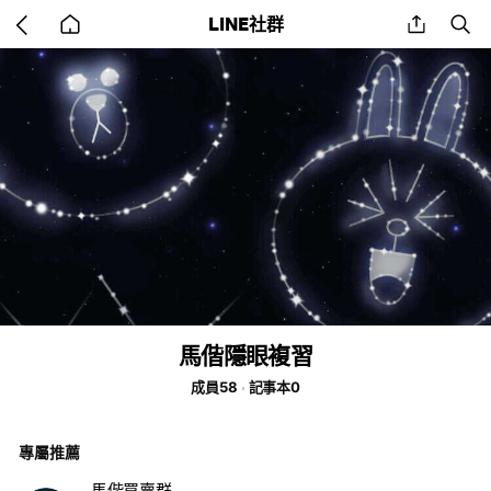
Go
share
se
LINE社群
back
to
home
馬偕隱眼複習
成員58
記事本0
專屬推薦
馬偕買賣群