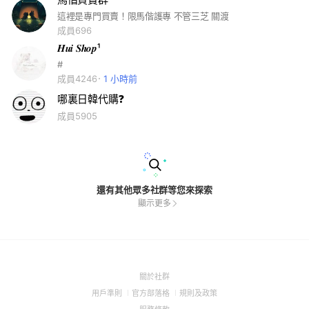
這裡是專門買賣！限馬偕護專 不管三芝 關渡
成員696
𝑯𝒖𝒊 𝑺𝒉𝒐𝒑¹
#
成員4246
1 小時前
哪裏日韓代購❓
成員5905
還有其他眾多社群等您來探索
顯示更多
(Open
關於社群
in
(Open
(Open
(Open
用戶準則
官方部落格
規則及政策
a
in
in
in