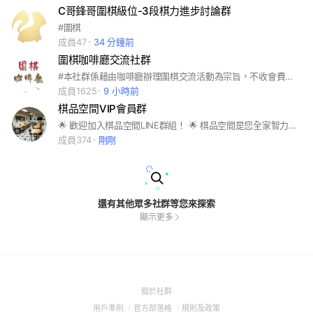
C哥鋒哥圍棋級位-3段棋力進步討論群
#圍棋
成員47
34 分鐘前
圍棋咖啡廳交流社群
#本社群係藉由咖啡廳辦理圍棋交流活動為宗旨，不收會費不營利，不談政治與宗教等有爭議話題，歡迎對圍棋有興趣的朋友加入我們！
成員1625
9 小時前
棋品空間VIP會員群
🌟 歡迎加入棋品空間LINE群組！ 🌟 棋品空間是您全家智力運動與休閑好去處。作為非營利組織，我們提供快樂的棋藝活動,定期會員另享專屬福利： 1. 活動優先：會員專享優惠和活動最新消息。 2. 加值識別：定期加值會員請加註會員編號。 更多信息：訪問官網 https://gocafe.space 獲得詳情。 👉 一起推動棋藝文化，享受健康思維的樂趣！
成員374
剛剛
還有其他眾多社群等您來探索
顯示更多
(Open
關於社群
in
(Open
(Open
(Open
用戶準則
官方部落格
規則及政策