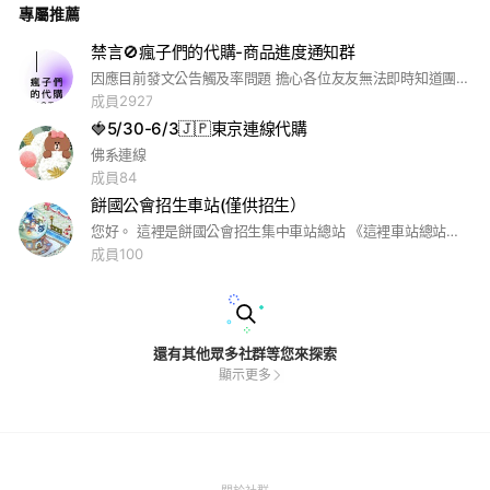
專屬推薦
成員平均等級提升1級 質化：推動餅乾評鑑機制，鼓勵餅乾生產
動能及深化技能，提升成員王國物產豐收、精進競技場等級 執
行方式：夢想≖‿≖
禁言🚫瘋子們的代購-商品進度通知群
因應目前發文公告觸及率問題 擔心各位友友無法即時知道團務訊息 特此開設社群希望能為各位友友提供最即時的服務🥰 此社群為進度通知群 🔆若有私人訂單問題請洽🔆 LINE@ | @100FIJGY (#瘋子們的出走代購) LINE@ | @553dahsx (#瘋子們的出走代購內娛)
成員2927
🍓5/30-6/3🇯🇵東京連線代購
佛系連線
成員84
餅國公會招生車站(僅供招生）
您好。 這裡是餅國公會招生集中車站總站 《這裡車站總站，聊天列表轉車》 找公會，不用搜尋trivago🔍 看群管名字就好 管管都是各個公會代表 沒有資料交資料 有人招攬就洽詢 《問就對了》 請禮貌的對待，他們不好惹(⁎⁍̴̛ᴗ⁍̴̛⁎) 找到公會的並且有了聯繫 請離開此群組。 此車站沒有提供寢具及住宿 更沒有吃喝拉撒睡。 來車站問攻略ㄉ等於是自尋死路 僅供招生 謝謝您的配合 歡迎下次不要再來
成員100
還有其他眾多社群等您來探索
顯示更多