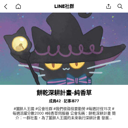
Go
share
se
LINE社群
back
to
home
餅乾深耕計畫-純香草
成員42
記事本77
#薑餅人王國 #公會社群 #我們很弱但要勤勞 #每週討伐15次 #
每週活躍分數2000 #純香草伺服器 公會名稱：餅乾深耕計畫 簡
介：一群社畜，為了薑餅人王國的未來執行深耕計畫 發展指
標：成為薑餅人王國第一 發展策略：厚植餅乾關鍵基礎能力、
培養餅乾專業實務技能 量化：每月公會發言比率提升5%、公會