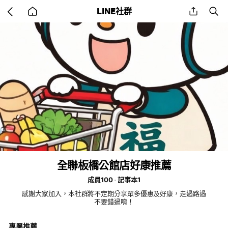
Go
share
se
LINE社群
back
to
home
全聯板橋公館店好康推薦
成員100
記事本1
感謝大家加入，本社群將不定期分享眾多優惠及好康，走過路過
不要錯過唷！
專屬推薦