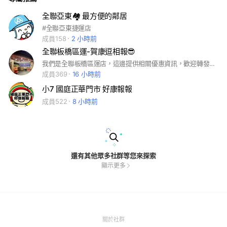
全聯亞東🏘 最方便的鄰居
#全聯亞東捷運店
成員158
2 小時前
全聯板橋區運-賀康逗相報😎
我們是全聯板橋區運店，這邊提供相關優惠資訊，歡迎轉發親朋好友。 ☑️如需要問產品，歡迎致電到店裡，我們專人為您服務。 ☑️社群這邊請不要洗版🙏🎉僅供活動或優惠資訊發送，謝謝大家配合，歡迎加入🥰🥰🥰
成員369
16 小時前
小7 國庭正華門市 好康報報
成員522
8 小時前
還有其他眾多社群等您來探索
顯示更多
(Open
關於社群