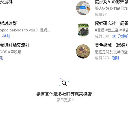
交流群
鼠部丸🍡の歡樂
成員97
婦討論群
鼠婦研究社｜飼養
只鼠於你（isopod belongs to you ）鼠婦交流討論群 歡迎來這聊天和鼠婦知識交流哦😉 #鼠婦 #交流 #飼養交流 #飼養分享 #知識分享 #isopod #陸生甲殼類
#鼠婦 #西瓜蟲 #潮
 小時前
成員368
28 分鐘
養與討論交流群
暮色蟲域 （鼠婦
PODS #甲殼類
剛
成員273
剛剛
還有其他眾多社群等您來探索
顯示更多