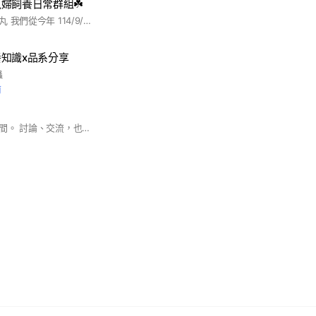
鼠婦飼養日常群組☘️
👋大家好我們是鼠部丸 我們從今年 114/9/6號開始養鼠婦到至今 養鼠婦由我跟我老婆兩人攜手共同飼養，真心喜愛鼠婦😚很開心加入鼠婦家庭 今日決定創群，歡迎不管是新手還是老鳥前輩對鼠婦熱愛有興趣的捧油們 ，都歡迎加入鼠婦大家庭一起討論聊聊天吧！ #鼠婦 #鼠婦聊天室#鼠婦大家庭#一起快樂養鼠婦
知識x品系分享
蟲
前
）
這裡是關於鼠婦的空間。 討論、交流，也有買賣。 分享環境設置、品種觀察， 讓微小的世界被好好對待 #鼠婦