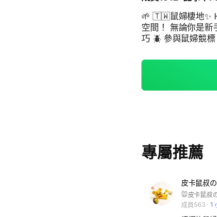
🌱 🇹🇼鼠婦棲地✨ Habitat 
空間！ 無論你是新手還是老手
巧 🪲 參與鼠婦競標
造多元又活躍的鼠婦
專屬推薦
皮卡鼠叔の
成員563
1