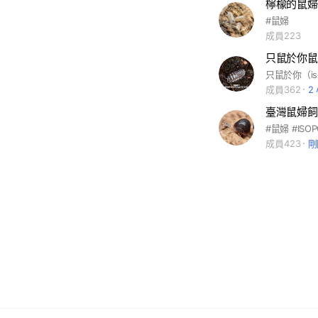
檸檬的鼠婦
#鼠婦
成員223
只鼠於你鼠
成員362
2
臺灣鼠婦飼
#鼠婦 #ISO
成員423
剛