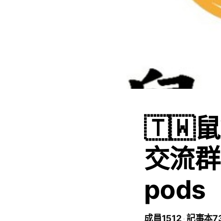
🇹
交流群Ha
pods
成員1512
記事本7