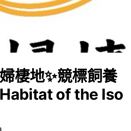
鼠婦棲地✨競標飼養
bitat of the Iso
3