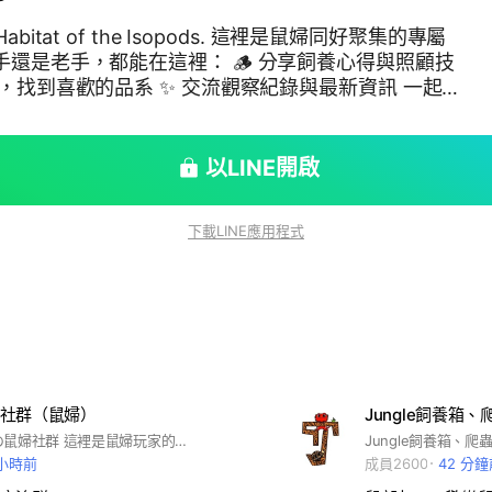
of the Isopods. 這裡是鼠婦同好聚集的專屬
，都能在這裡： 🪵 分享飼養心得與照顧技
，找到喜歡的品系 ✨ 交流觀察紀錄與最新資訊 一起打
棲地 🍂
以LINE開啟
下載LINE應用程式
社群（鼠婦）
Jungle飼養箱
🐭皮卡鼠叔の鼠婦社群 這裡是鼠婦玩家的秘密基地 分享飼養日常｜交流繁殖心得與技巧 新品上架｜專屬社群活動 💰不定期掉落新品、福袋、限定福利 從新手到老手，都能找到同好一起玩生態 安心買賣・用心出貨・真心交流 讓每一隻鼠婦，都被好好對待 歡迎加入社群，一起把興趣養成生活吧✨
 小時前
成員2600
42 分