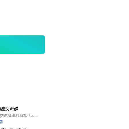
、爬蟲交流群
Jungle飼養箱、爬蟲交流群 此社群為「Jungle 爬箱 兩棲爬蟲生活館」建立的活體、設備交流區，不定時有超值的爬蟲週邊or活體出售，入群者請遵守以下規定： 1.禁止張貼無關爬蟲、廣告訊息、色情散播、騷擾社員等行為，若有請反應給管理員。 2.請保持理性溝通討論，彼此尊重，嚴禁造謠不實之事務，經查證將踢除封鎖。 3.買賣交易請張貼在記事本內，7-14天清理一次。 4.所有交易請自行判斷，版主不擔保任何私下交易。 5.由Jungle 出售的活體100%包健康到您手上，務必收到後全程開箱錄影，已確保自身權益。 #Jungle爬箱
鐘前