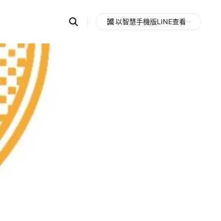
Search
以智慧手機版LINE查看
OpenChats
Open
or
search
messages
area