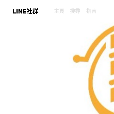
LINE社群
主頁
搜尋
指南