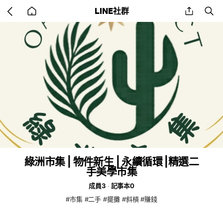
Go
share
se
LINE社群
back
to
home
綠洲市集 | 物件新生 | 永續循環 |精選二
手美學市集
成員3
記事本0
#市集 #二手 #擺攤 #斜槓 #賺錢