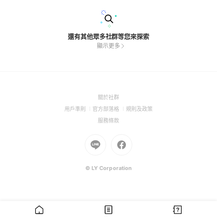
還有其他眾多社群等您來探索
顯示更多
(Open
關於社群
in
(Open
(Open
(Open
用戶準則
官方部落格
規則及政策
a
in
in
in
(Open
服務條款
new
a
a
a
in
window)
new
Go
new
Go
new
a
window)
to
window)
to
window)
new
Line
Facebook
window)
(Open
(Open
© LY Corporation
in
in
a
a
new
new
window)
window)