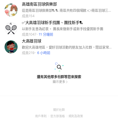
高雄南區羽球俱樂部
這是南區羽球俱樂部🏸🏸 南區共有四個場館 👉南區羽球三民館 807高雄市三民區昌裕街92號 👉南區羽球左營館 813高雄市左營區自由三路101巷12號 👉南區羽球鳳山館 830高雄市鳳山區武營路134巷51號 👉南區羽球vip館 807高雄市三民區大園街8號 (本場地有小型健身房可以使用🏋️) 各場館皆備有教練🏅 歡迎在南區羽球館運動的球友及教學的教練 po文徵求球友及學友！ #羽球 #南區 #暢打 #學球 #教練 #球館
成員154
✅大高雄羽球新手找團、團找新手🏸️
以新手友善為初衷。 團長來徵新手或新手找優質新手團
成員1047
11 分鐘前
大高雄羽球
歡迎大高雄地區，愛好羽球活動的朋友加入社群，閒話家常，切磋球技。
成員219
6 小時前
還有其他眾多社群等您來探索
顯示更多
(Open
關於社群
in
(Open
(Open
(Open
用戶準則
官方部落格
規則及政策