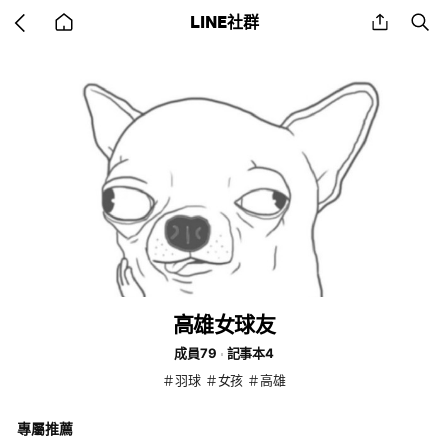
Go
share
se
LINE社群
back
to
home
高雄女球友
成員79
記事本4
＃羽球 ＃女孩 ＃高雄
專屬推薦