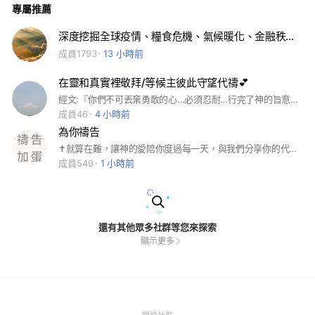
專屬推薦
深度挖掘全球疫情、糧食危機、氣候暖化、金融秩序背後的控制者，深層政府與大重構揭露。
成員1793
13 小時前
在靈和真實裡敬拜/等候主彼此守望代禱💕
經文:『你們不可丟棄勇敢的心…必須忍耐…行完了神的旨意。』（希伯來書十章卅五、卅六節。） 心可痛，腹可枯，迷路的小羊不可不看顧。舊的傷痕尚未愈，新的傷痕又來了。但是眼睛望著加略山的十字架，怎敢不揮淚前進？走這條道路的，誰都知道艱難崎嶇！但是途上已滿了先聖的足跡，點綴著血和淚。鼓勵呀！前進，何必等到那欲進無由時（路十三章廿四節）。 現在四圍雖都失敗，黑暗權勢更甚，環境比以前惡劣，神也似遠離，但是謝謝主，藉著一線光明的信心，已足使我按步前行。 在靈和真實裡敬拜，一同等候主來~🙏
成員46
4 小時前
為你禱告
✝️就算在難，讓神的愛陪你度過每一天，與我們分享你的代禱事項，讓我們一起經歷神的大能同在。#禱告#先知性禱告#一對一禱告#為你禱告#每天禱告#醫治#婚姻#心靈#成長#平安#喜樂#禱告時光#禱告加蛋#有天來禱告#讀經#聽#耶穌基督#耶穌#聖靈#去宗教#心理#釋放#放鬆#憂鬱#恐懼#救贖#神#主#盼望#讓我們為你禱告#禱告服事#代禱
成員549
1 小時前
還有其他眾多社群等您來探索
顯示更多