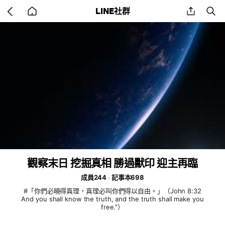
Go
share
se
LINE社群
back
to
home
觀察末日 挖掘真相 勝過獸印 迎主再臨
成員244
記事本698
#「你們必曉得真理，真理必叫你們得以自由。」（John 8:32
And you shall know the truth, and the truth shall make you
free.”）