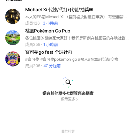
Michael Xi 代練/代打/代儲/抽獎🎟️
本人的FB是Michael Xi （目前被永封還在申訴） 有需要請私訊官方賴@835wgegz 可以找我幫忙代練/代打/代儲 一有機會我就會舉辦抽獎活動😁
成員126
3 小時前
桃園Pokémon Go Pub
各位桃園的訓練家大家好！我們是新創在桃園區的在地社群。無論你是追求 100% IV 的資深大佬，還是剛加入的新手，都歡迎一起來抓寶！😍我們群組也會不定時抽獎喔 我的目標是申請成為大使造福桃園😘 拜託大家支持謝謝🙏 #寶可夢#桃園#pokémon go
成員259
1 小時前
寶可夢go fest 全球社群
#寶可夢 #寶可夢pokemon go #飛人#陸軍#代儲#交換
成員206
47 分鐘前
還有其他眾多社群等您來探索
顯示更多
(Open
關於社群