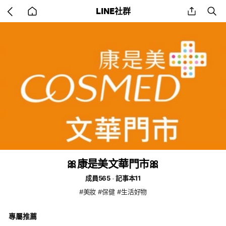
Go
share
se
LINE社群
back
to
home
🎀康是美文華門市🎀
成員565
記事本11
#美妝 #保健 #生活好物
專屬推薦