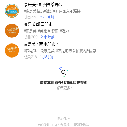
康是美-💊洲際藥局⚾️
#康是美藥局#社群#好康訊息不漏接
成員776
2 小時前
康是美朝富門市
#康是美 #美妝 # 健康 #活力
成員309
2 小時前
康是美⭐️西屯門市⭐️
#西屯路二段康是美 #不定期零食拍賣3折優惠
成員718
1 小時前
還有其他眾多社群等您來探索
顯示更多
(Open
關於社群
in
(Open
(Open
(Open
用戶準則
官方部落格
規則及政策