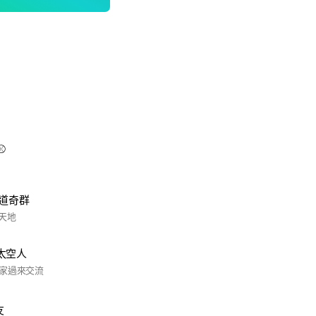
️
磯道奇群
天地
太空人
家過來交流
友