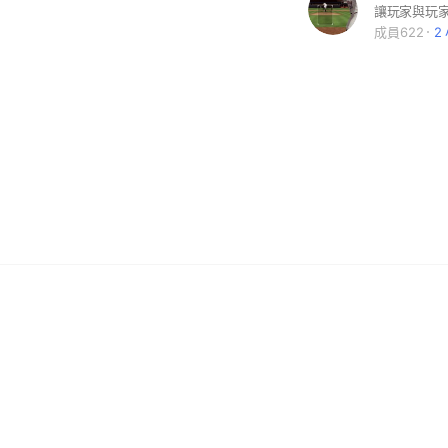
讓玩家與玩
成員622
2