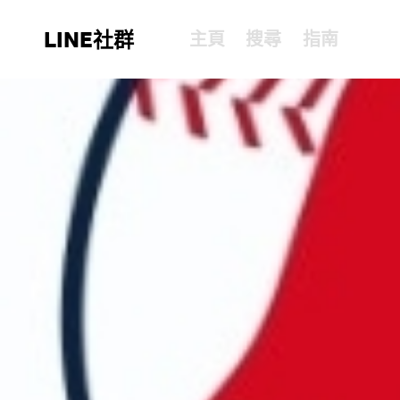
LINE社群
主頁
搜尋
指南