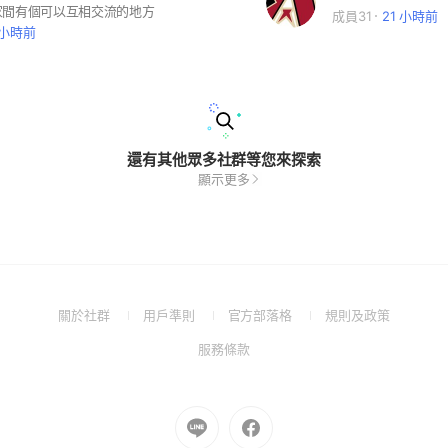
家間有個可以互相交流的地方
成員31
21 小時前
 小時前
還有其他眾多社群等您來探索
顯示更多
(Open
(Open
(Open
(Open
關於社群
用戶準則
官方部落格
規則及政策
in
in
in
in
(Open
服務條款
a
a
a
a
in
new
new
new
new
a
window)
window)
window)
window)
new
Go
Go
window)
to
to