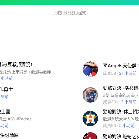
下載LINE應用程式
旅對決(豆叔叔實況）
🔻Angels天使群 ⚾
遊戲攻略/韓版消息/上市消息。歡迎喜歡棒球、喜歡遊戲、喜歡MLB玩家一起討論 →需使用勁旅遊戲圖作為大頭貼← →需使用勁旅遊戲圖作為大頭貼← →需使用勁旅遊戲圖作為大頭貼←
成員58
21 小時前
5 小時前
勁旅對決 -洛杉
TL勇士
#給 玩道奇的玩家小
小時前
成員331
2 小時前
教士團
勁旅對決-休士頓
士 #SD #Padres
歡迎有玩太空人的玩
小時前
成員93
5 小時前
對決討論區
勁旅對決 蛇蛇之