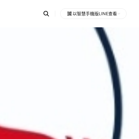
Search
以智慧手機版LINE查看
OpenChats
Open
or
search
messages
area