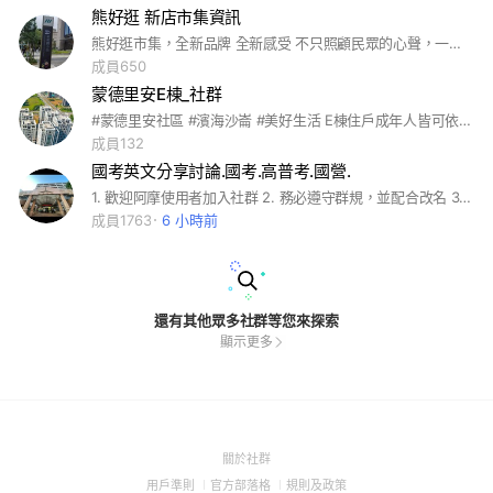
熊好逛 新店市集資訊
熊好逛市集，全新品牌 全新感受 不只照顧民眾的心聲，一併幫攤商也照顧 讓大家共好，一起創照美好的市集環境
成員650
蒙德里安E棟_社群
#蒙德里安社區 #濱海沙崙 #美好生活 E棟住戶成年人皆可依自由意願加入/退出 成員請加註自己的戶號(樓層)表示對自己的言行負責。
成員132
國考英文分享討論.國考.高普考.國營.
1. 歡迎阿摩使用者加入社群 2. 務必遵守群規，並配合改名 3. 名字加上準備的考試，如：小黃-112高普考
成員1763
6 小時前
還有其他眾多社群等您來探索
顯示更多
(Open
關於社群
in
(Open
(Open
(Open
用戶準則
官方部落格
規則及政策