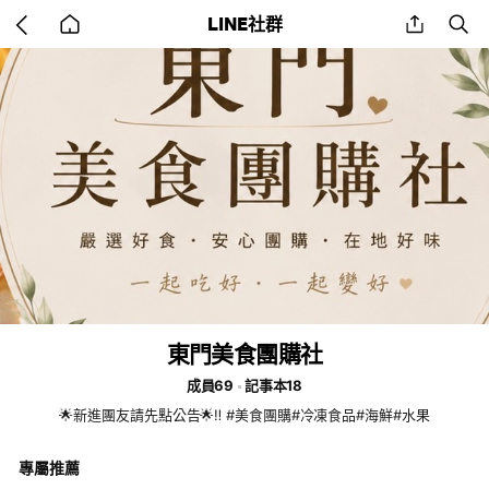
Go
share
se
LINE社群
back
to
home
東門美食團購社
成員69
記事本18
🌟新進團友請先點公告🌟‼️ #美食團購#冷凍食品#海鮮#水果
專屬推薦