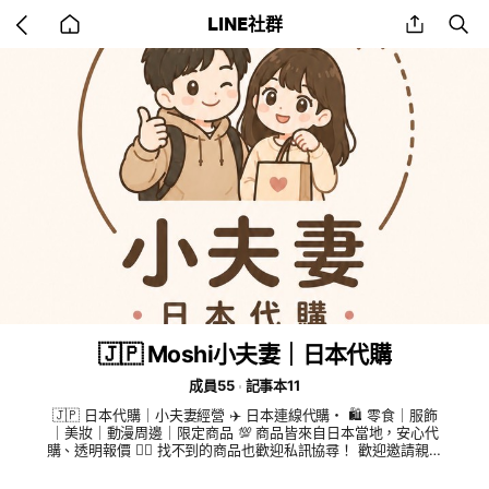
Go
share
se
LINE社群
back
to
home
🇯🇵 Moshi小夫妻｜日本代購
成員55
記事本11
🇯🇵 日本代購｜小夫妻經營 ✈️ 日本連線代購・ 🛍️ 零食｜服飾
｜美妝｜動漫周邊｜限定商品 💯 商品皆來自日本當地，安心代
購、透明報價 🙋‍♀️ 找不到的商品也歡迎私訊協尋！ 歡迎邀請親朋
好友一起加入 ❤️ #日本代購#日本#東京#大阪#零食#伴手禮#U
NIQLO#GU#寶可夢#迪士尼#美妝#日本限定#代購