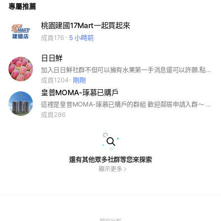
專屬推薦
桃園建國17Mart一起買起來
成員176
5 小時前
日日鮮
加入日日鮮社群不但可以擁有水果第一手消息還可以許願.點餐.留貨.偶爾來個群組優惠或週年慶等等..歡迎您加入這個大家庭哦！ 為什麼要創立社群？ 原因1.隱私-因為賴群可以用點頭像的方式去加入別人好友，很容易造成別人的困擾！社群不可以！ 原因2.還是隱私-社群的大頭照以及姓名不用跟著賴走，可以自己設定哦！ 原因3.可容納成員高達5000人，原本的賴群人數限制500人以內！
成員1204
剛剛
皇普MOMA-琢慕已購戶
這裡是皇普MOMA-琢慕已購戶的群組 歡迎鄰居申請入群～ ***未填寫表單者直接刪除入群申請*** 暱稱請加上互別及樓層 例:C9-10 小黃 再麻煩填寫google表單回覆 https://forms.gle/nPsh6vJFAPkuWCsW9 我會逐一審核
成員286
還有其他眾多社群等您來探索
顯示更多