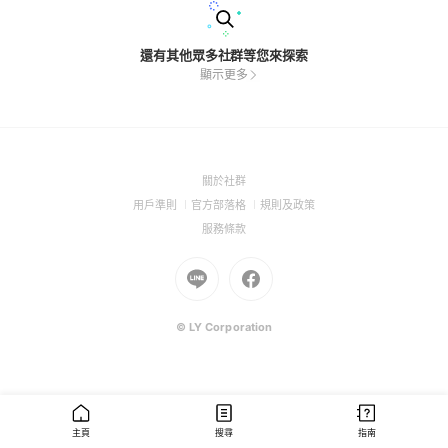
還有其他眾多社群等您來探索
顯示更多
(Open
關於社群
in
(Open
(Open
(Open
用戶準則
官方部落格
規則及政策
a
in
in
in
(Open
服務條款
new
a
a
a
in
window)
new
Go
new
Go
new
a
window)
to
window)
to
window)
new
Line
Facebook
window)
(Open
(Open
© LY Corporation
in
in
a
a
new
new
window)
window)
主頁
搜尋
指南