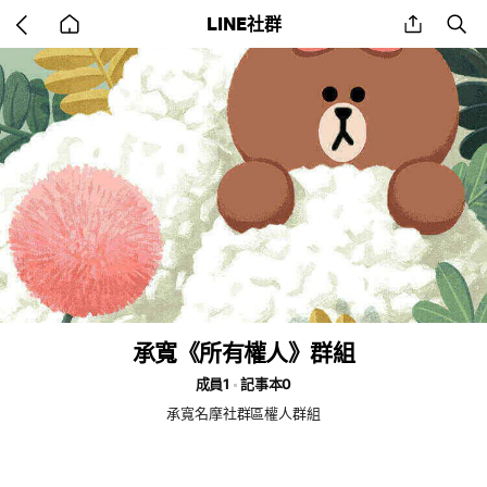
Go
share
se
LINE社群
back
to
home
承寬《所有權人》群組
成員1
記事本0
承寬名摩社群區權人群組