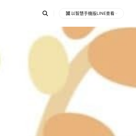
Search
以智慧手機版LINE查看
OpenChats
Open
or
search
messages
area