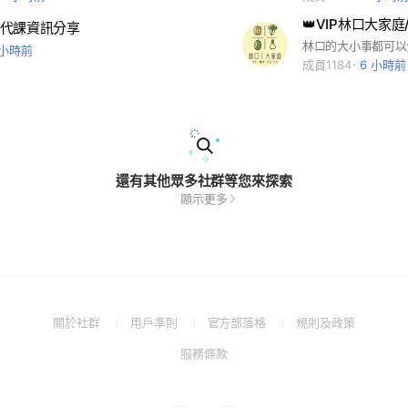
代課資訊分享
林口的大小事都可以
 小時前
成員1184
6 小時前
還有其他眾多社群等您來探索
顯示更多
(Open
(Open
(Open
(Open
關於社群
用戶準則
官方部落格
規則及政策
in
in
in
in
(Open
服務條款
a
a
a
a
in
new
new
new
new
a
window)
window)
window)
window)
new