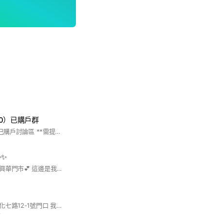
0）已購戶群
#長堤30#長堤天昀 已購戶討論區 **需提供合約書**
✨✨
💕💕歡迎加入康是美興華門市💕 這邊是我們的版規，再麻煩大家遵守喔！ 1️⃣為了讓大家有個美夢😴晚上21:00以後小編不發文/不回覆問題喔！！ 2️⃣群組裡面不討論政治、宗教、謝絕任何廣告避免打擾大家 3️⃣記得關閉群組提醒音🤫，但是不要忘了每天進來看一下有沒有優惠活動喔💗 🔅🔅🔅🔅🔅🔅🔅🔅🔅🔅🔅🔅🔅 🔥最hot的商品資訊報你知 -不定時分享現在最火紅、最熱銷、最夯的商品資訊，讓您隨時掌握第一手資訊 🔥最殺的優惠訊息不漏接 -不論是吃的用的擦的，只要有超級划算可以幫大家省荷包的好康👍👍立馬告訴大家 🔥最貼❤️的諮詢服務只為您 -有任何關於商品、優惠活動或是想知道如何讓自己更健康更美麗的小撇步，我們有專業的藥師、彩妝師以及美諮師都可以幫大家解答喔💕 🔅🔅🔅🔅🔅🔅🔅🔅🔅🔅🔅🔅🔅🔅🔅 ⚠️同時提醒您，本群組不會主動或私下通知您進行付款、款項等相關作業，也不會請您至ATM操作任何轉帳行為，所有交易行為均需至康是美實體門市進行。 ⚠️群組為分享康是美優惠活動專用，群組內不討論政治、宗教、謝絕任何廣告，避免打擾大家。 有任何商品或活動優惠訊息歡迎詢問喔
本市集位於龜山區文化七路12-1號門口 我們將為大家帶來新鮮好吃的餐車美食 敬請期待！
前