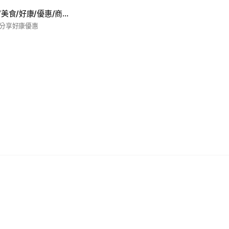
👑VIP林口大家庭/美食/好康/優惠/商家/旅遊/時事/龜山/活動/揪團討論群
分享好康優惠