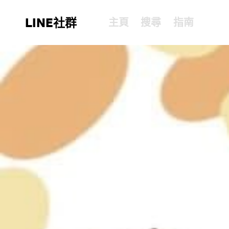
LINE社群
主頁
搜尋
指南