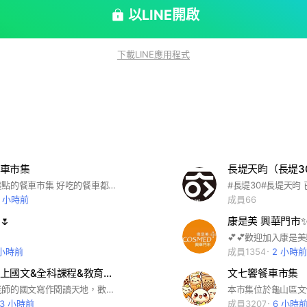
以LINE開啟
下載LINE應用程式
車市集
長堤天昀（長堤3
以美食為出發點的餐車市集 好吃的餐車都在這裡
5 小時前
成員66
🌷
康是美 興華門市
 小時前
成員1354
2 小時前
懸河寫作線上國文&全科課程&教育提問
文七饗餐車市集
這裡是鄭婷老師的國文寫作閱讀天地，歡迎家長以及孩子加入 #國文 #國小中低年級寫作 #升私中國學與寫作 #國中會考頂尖國學與寫作 #升大學測頂尖國學與寫作 #成人國家考試國文與寫作 #專業的國文老師 #專業的國文老師 備註: 1.社群亦提供五科老師解題服務 (國小到高中範圍) 2.均是與曾與鄭老師共事十年的補習班名師群 歡迎家長以及同學禮貌提問 3.提問時請照片轉正，並用小老鼠標記老師，感謝您
13 小時前
成員3207
6 小時