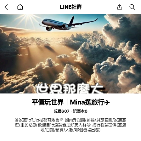
Go
share
se
LINE社群
back
to
home
平價玩世界｜Mina選旅行✈️
成員607
記事本0
各家旅行社行程都有販售💛 國內外跟團/郵輪/員旅包團/家族旅
遊/里民活動 歡迎自行邀請親朋好友入群😊 找行程請提供(旅遊
地/日期/預算/人數/哪個機場出發)