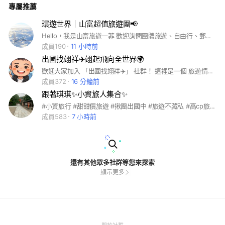
專屬推薦
環遊世界｜山富超值旅遊團📢
Hello，我是山富旅遊一菲 歡迎詢問團體旅遊、自由行、郵輪；以及企業合作、員旅、獎勵旅遊等行程，網路下單請輸入業務編號7319🫠
成員190
11 小時前
出國找翊祥✈️翊起飛向全世界🌍
歡迎大家加入 「出國找翊祥✈️」 社群！ 這裡是一個 旅遊情報站 各式歐洲 日本 韓國 東南亞 國內 旅遊優惠報你知🫵🏽
成員372
16 分鐘前
跟著琪琪✨小資旅人集合✨
#小資旅行 #甜甜價旅遊 #揪團出國中 #旅遊不藏私 #高cp旅行
成員583
7 小時前
還有其他眾多社群等您來探索
顯示更多