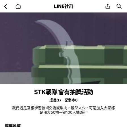
Go
share
se
LINE社群
back
to
home
STK戰隊 會有抽獎活動
成員37
記事本0
我們這是互相學習技術交流或單挑，雖然人少，可是加入大家都
是朋友50抽一箱100人抽3箱°
專屬推薦