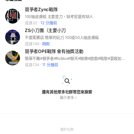
競爭者Zync戰隊
100抽皮膚相 主要是刀，缺考官還有缺人
成員32
12 分鐘前
ZS小刀團（主要小刀
不要罵髒話 簡單的玩刀 100或50人抽皮膚箱
成員149
剛剛
競爭者OPE戰隊 會有抽獎活動
簡單不難#競爭者#Roblox#聊天#娛樂#遊戲#唱歌#耍廢如果你認為想玩時，卻沒人，來這裡就對了
成員134
11 分鐘前
還有其他眾多社群等您來探索
顯示更多
(Open
關於社群