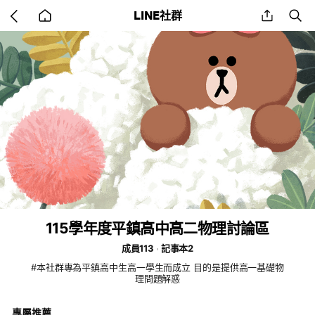
Go
share
se
LINE社群
back
to
home
115學年度平鎮高中高二物理討論區
成員113
記事本2
#本社群專為平鎮高中生高一學生而成立 目的是提供高一基礎物
理問題解惑
專屬推薦