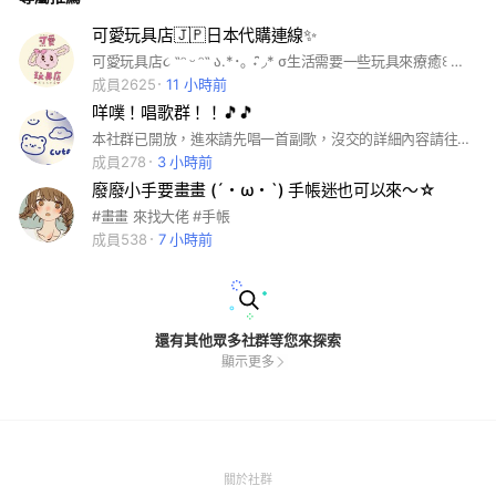
可愛玩具店🇯🇵日本代購連線✨
可愛玩具店૮ ˶ᵔ ᵕ ᵔ˶ ა.*･｡ ˖ ̑̑◞* σ生活需要一些玩具來療癒꒰ 購買、許願、任何問題請私訊官方賴@526pzjhg或ig（lazydayyyy_2024）
成員2625
11 小時前
咩噗！唱歌群！！🎵🎵
本社群已開放，進來請先唱一首副歌，沒交的詳細內容請往下讀 歡迎加入咩噗！唱歌群！！🎵🎵無聊就一起唱個，接歌，聊天，徵閨蜜，徵cp的地方！！ 沒事就來唱歌，聊天...不要一直淺水💦💦 進去請先詳讀重要記事本#群規#徵家庭......等等 但如果你是別的群叫來開嗆的，請不要進來（之前發生過，稍微提醒一下，不要誤會 進來請先交一首副歌，一個禮拜沒交的，如果有正當理由，管管會體諒，但如果你是忘記...不屑的，一律的飛機票一張✈️✈️ 這裡的管管們都很善解人意，但講不聽就自重囉~~ 以上請配合，謝謝！！
成員278
3 小時前
廢廢小手要畫畫 (´・ω・`) 手帳迷也可以來～☆
#畫畫 來找大佬 #手帳
成員538
7 小時前
還有其他眾多社群等您來探索
顯示更多
(Open
關於社群