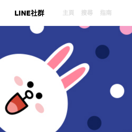
LINE社群
主頁
搜尋
指南