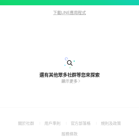
下載LINE應用程式
還有其他眾多社群等您來探索
顯示更多
(Open
(Open
(Open
(Open
關於社群
用戶準則
官方部落格
規則及政策
in
in
in
in
(Open
服務條款
a
a
a
a