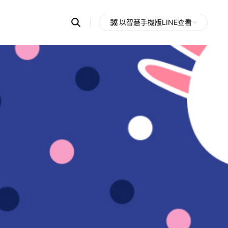
Search
以智慧手機版LINE查看
OpenChats
Open
or
search
messages
area