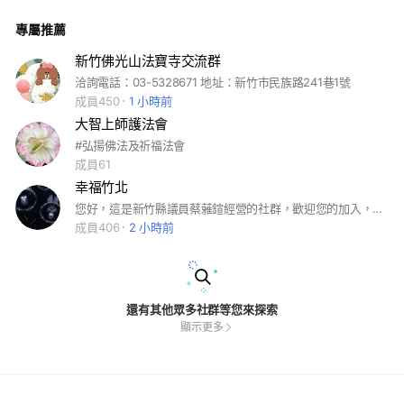
康、趣味影片文章，生活體驗等分享(勿上傳非本精舍辦理之活
動、早安圖及個人商業利益.詐騙之疑的廣告.如發現逕刪除）,為
專屬推薦
維持版面重要訊息避免洗版令大眾容易讀取，上傳文章影片能維
持“適量”原則，除了精舍活動照片影片外，個人上傳一天以三則
為原則，謝謝大家配合，阿彌陀佛！
新竹佛光山法寶寺交流群
洽詢電話：03-5328671 地址：新竹市民族路241巷1號
成員450
1 小時前
大智上師護法會
#弘揚佛法及祈福法會
成員61
幸福竹北
您好，這是新竹縣議員蔡蕥鍹經營的社群，歡迎您的加入，幸福竹北，你我同行 💖
成員406
2 小時前
還有其他眾多社群等您來探索
顯示更多