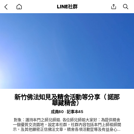
Go
share
se
LINE社群
back
to
home
新竹佛法知見及精舍活動等分享（ 諾那
華藏精舍）
成員80
記事本45
對象：護持本門之師兄師姐. 各位師兄師姐大家好：為提供精舍
一個優質交流園地，設定本社群，社群內容包括本門上師祖師開
示，及其他顯密正信佛法文章，精舍各項活動宣導及有益身心健