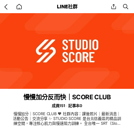
Go
share
se
LINE社群
back
to
home
慢慢加分反而快｜SCORE CLUB
成員151
記事本0
慢慢加分｜SCORE CLUB 🧡 社群內容：課後照片｜最新消息｜
活動公告｜交流分享 ✨ STUDIO SCORE 是台北信義區的精品訓
練空間，專注核心肌力與慢速阻力訓練。 全台唯一 SRT（Slow
Resistance Training）授權場館。 不靠速度，靠控制。 每一次
訓練，都是累積。 ✦ Essentials｜核心喚醒 ✦ Full Body｜全身