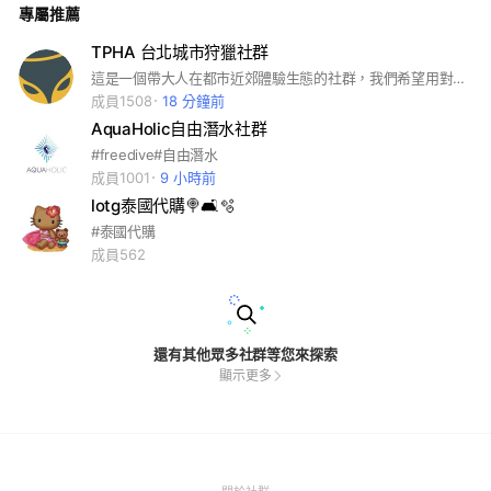
專屬推薦
肌力 ✦ Private｜一對一訓練 📍 台北市信義區基隆路一段163號
2F 🚇 市府捷運站1號口 Find your core. Own your score. 💪
Community Content: Photos | Latest News | Event Announ
TPHA 台北城市狩獵社群
cements | Member Sharing ✨ STUDIO SCORE is a premium
這是一個帶大人在都市近郊體驗生態的社群，我們希望用對大家友善、對生態友善、對在地友善的方式，給大家一個獨特難忘的體驗。 每次活動結束後統一審核！
training space located in Taipei's Xinyi District, specializing
in core strength and slow resistance training. We are Taiw
成員1508
18 分鐘前
an's only certified SRT (Slow Resistance Training) facility.
AquaHolic自由潛水社群
We don’t rush strength. We build it with control. Sometime
s, slow is faster. 🔥 ✦ Essentials | Core Awakening ✦ Full B
#freedive#自由潛水
ody | Total Strength ✦ Private | 1-on-1 Training 📍 2F, No. 1
成員1001
9 小時前
63, Sec. 1, Keelung Rd., Xinyi Dist., Taipei City 🚇 MRT Taipe
lotg泰國代購‎🍭🛋️🫧
i City Hall Stat
#泰國代購
成員562
還有其他眾多社群等您來探索
顯示更多