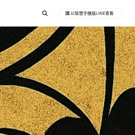
Search
以智慧手機版LINE查看
OpenChats
Open
or
search
messages
area