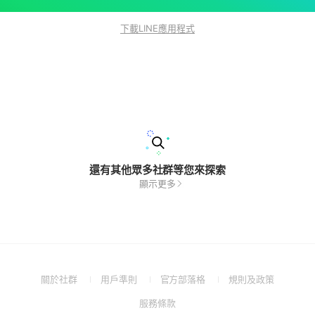
下載LINE應用程式
還有其他眾多社群等您來探索
顯示更多
(Open
(Open
(Open
(Open
關於社群
用戶準則
官方部落格
規則及政策
in
in
in
in
(Open
服務條款
a
a
a
a