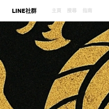
LINE社群
主頁
搜尋
指南