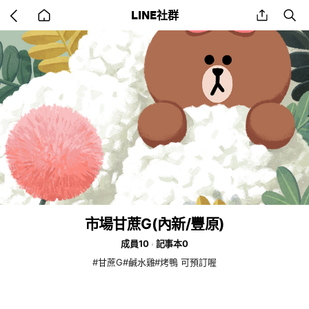
Go
share
se
LINE社群
back
to
home
市場甘蔗G(內新/豐原)
成員10
記事本0
#甘蔗G#鹹水雞#烤鴨 可預訂喔