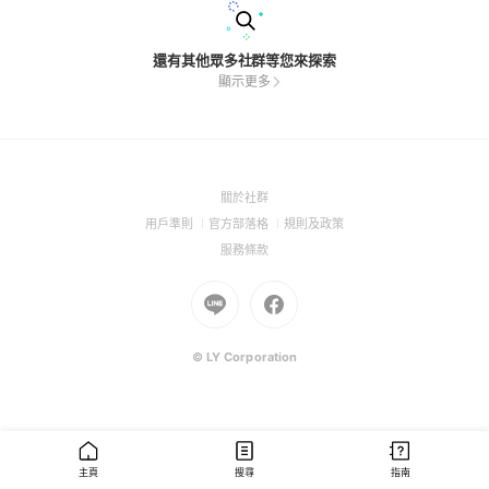
還有其他眾多社群等您來探索
顯示更多
(Open
關於社群
in
(Open
(Open
(Open
用戶準則
官方部落格
規則及政策
a
in
in
in
(Open
服務條款
new
a
a
a
in
window)
new
Go
new
Go
new
a
window)
to
window)
to
window)
new
Line
Facebook
window)
(Open
(Open
© LY Corporation
in
in
a
a
new
new
window)
window)
主頁
搜尋
指南