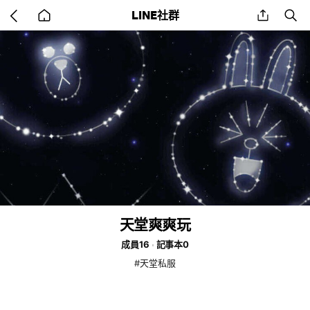
Go
share
se
LINE社群
back
to
home
天堂爽爽玩
成員16
記事本0
#天堂私服