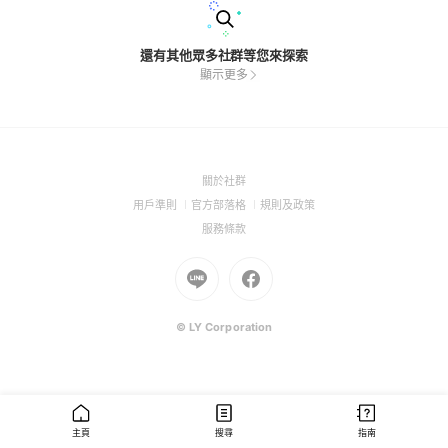
還有其他眾多社群等您來探索
顯示更多
(Open
關於社群
in
(Open
(Open
(Open
用戶準則
官方部落格
規則及政策
a
in
in
in
(Open
服務條款
new
a
a
a
in
window)
new
Go
new
Go
new
a
window)
to
window)
to
window)
new
Line
Facebook
window)
(Open
(Open
© LY Corporation
in
in
a
a
new
new
window)
window)
主頁
搜尋
指南