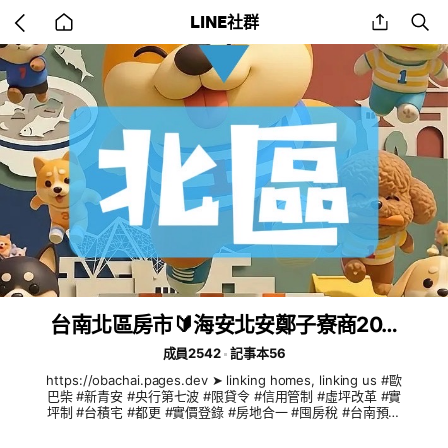
Go
share
se
LINE社群
back
to
home
台南北區房市🔰海安北安鄭子寮商20…
成員2542
記事本56
https://obachai.pages.dev ➤ linking homes, linking us #歐
巴柴 #新青安 #央行第七波 #限貸令 #信用管制 #虛坪改革 #實
坪制 #台積宅 #都更 #實價登錄 #房地合一 #囤房稅 #台南預售
屋 #台南新成屋 #台南中古屋 #台南二手屋 #南科購屋 #台南買
房 #台南租房 #台南首購 #台南換屋 #台南大樓 #台南透天 #台