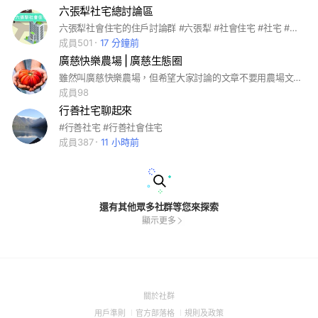
六張犁社宅總討論區
六張犁社會住宅的住戶討論群 #六張犁 #社會住宅 #社宅 #六張犁社宅
成員501
17 分鐘前
廣慈快樂農場 | 廣慈生態圈
雖然叫廣慈快樂農場，但希望大家討論的文章不要用農場文🤣🤣。最後，最理想的狀態是從簡單的菜園、農場，演進為一個 生物多樣性的小型生態圈(最初的夢想🎵🎵）唉！現實與夢想的差距🤔 #廣慈 #快樂農場 #綠手指 #生態圈#fact-checked #easy read
成員98
行善社宅聊起來
#行善社宅 #行善社會住宅
成員387
11 小時前
還有其他眾多社群等您來探索
顯示更多
(Open
關於社群
in
(Open
(Open
(Open
用戶準則
官方部落格
規則及政策