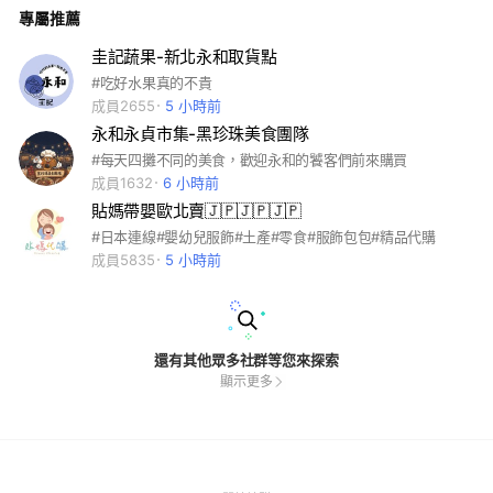
專屬推薦
圭記蔬果-新北永和取貨點
#吃好水果真的不貴
成員2655
5 小時前
永和永貞市集-黑珍珠美食團隊
#每天四攤不同的美食，歡迎永和的饕客們前來購買
成員1632
6 小時前
貼媽帶嬰歐北賣🇯🇵🇯🇵🇯🇵
#日本連線#嬰幼兒服飾#土產#零食#服飾包包#精品代購
成員5835
5 小時前
還有其他眾多社群等您來探索
顯示更多