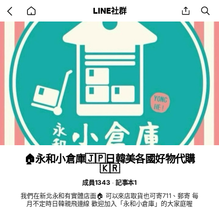
Go
share
se
LINE社群
back
to
home
🏠永和小倉庫🇯🇵日韓美各國好物代購
🇰🇷
成員1343
記事本1
我們在新北永和有實體店面🏠 可以來店取貨也可寄711、郵寄 每
月不定時日韓親飛連線 歡迎加入「永和小倉庫」的大家庭喔