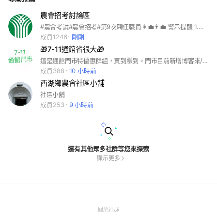
農會招考討論區
#農會考試#農會招考#第9次聘任職員👩‍💼👨‍💼 警示提醒 1.農會考試進去不一定考會務就會在會務 有可能被調去做信用或供銷等其他部門 2.農會內部很封閉，外人要花很多心力去融入 3.供銷有可能要徒手搬肥料或米袋，體能不好請三思 4.有想到再補充
成員1246
剛剛
🎁7-11通館省很大🎁
這是通館門市特優惠群組，買到賺到。門市目前新增博客來/康士美化妝品專櫃/歡迎您來看看。
成員388
10 小時前
西湖鄉農會社區小舖
社區小舖
成員253
9 小時前
還有其他眾多社群等您來探索
顯示更多
(Open
關於社群