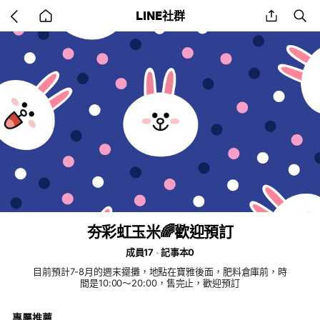
Go
share
se
LINE社群
back
to
home
夯彩虹玉米🌈歡迎預訂
成員17
記事本0
目前預計7-8月的週末擺攤，地點在寶雅後面，肥料倉庫前，時
間是10:00～20:00，售完止，歡迎預訂
專屬推薦