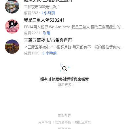
三和夜市300元生魚片
成員383
1 小時前
我是三重人💖520241
FB 14萬人粉專 We Are here 我是三重人 因為三重而誕生的「我是三重人」 認識三重的一草一木一人一事一店一景 從分享美食到連結在地生活圈 集結鄉親X店家的力量 #三重 #在地 #大小事
成員2231
剛剛
三蘆五華夜市/市集客戶群
📍三蘆五華夜市／市集客戶群 每天都有不一樣的攤位等你來挖寶✨ 📢 每日公告攤商名單 🍢 美食、遊戲、好物通通有 📦 支援提前預訂，免排隊直接拿 如果是攤主幫我改成商品名稱哦
成員1195
3 小時前
還有其他眾多社群等您來探索
顯示更多
(Open
關於社群
in
(Open
(Open
(Open
用戶準則
官方部落格
規則及政策
a
in
in
in