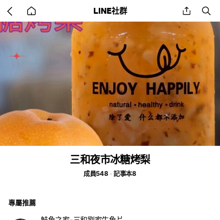
Go
share
se
LINE社群
back
to
home
三和夜市冰糖烤梨
成員548
記事本8
專屬推薦
鮭魚之家-三和劉家生魚片