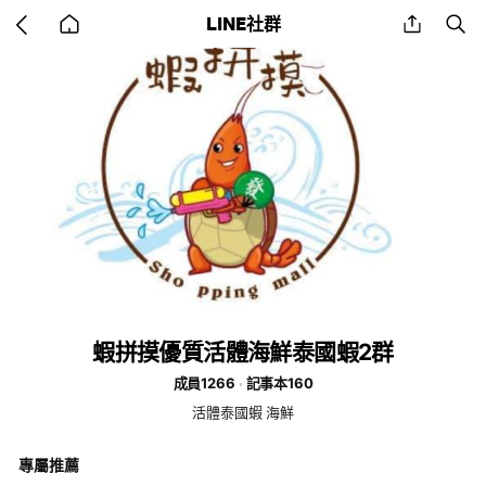
Go
share
se
LINE社群
back
to
home
蝦拼摸優質活體海鮮泰國蝦2群
成員1266
記事本160
活體泰國蝦 海鮮
專屬推薦