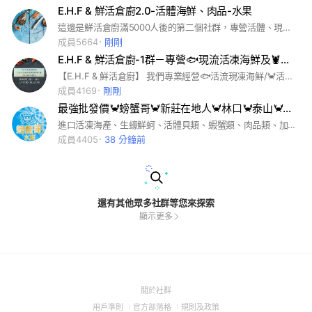
E.H.F & 鮮活倉廚2.0-活體海鮮、肉品-水果
這邊是鮮活倉廚滿5000人後的第二個社群，專營活體、現撈、冷凍海鮮及肉品，食品，實體店面，歡迎來選購
成員5664
剛剛
E.H.F & 鮮活倉廚-1群－專營🐟現流活凍海鮮及🦞活體海鮮／🐂優質肉品
【E.H.F & 鮮活倉廚】 我們專業經營🐟活流現凍海鮮/🦀活體海鮮/高級🐂優質肉品，批發給各大高級餐廳。 因為我們的商品是配合🚢台灣宜蘭及菲律賓當地漁船，當日捕獲的新鮮漁獲🐟🦐，迅速用低溫❄-60°c急速冷凍，以保持漁獲的新鮮。 📣現在新增🏠門市開放零售，因為是直接跟港口進貨，所以我們可以用批發的超優惠價格，讓顧客把新鮮高品質的商品帶回家❤。 🔥當日捕獲的急速冷凍漁獲，及活體海鮮，新鮮度100％👍。 🔥🐂【日本近江頂級A5和牛】及【美國CH熟成牛】，有著絕佳的口感👍。 🔥年節必備➡️🦐特大明蝦、生食級葡萄蝦、生食級胭脂蝦等各種蝦類，應有盡有。 🔥日本頂級生食級4S/M干貝,送禮自用兩相宜👍。 ⬇️⬇️⬇️歡迎來門市參觀選購 🌟【E.H.F & 鮮活倉廚】🌟 🏠門市住址：台北市信義區吳興街89號1樓（近捷運101站2號出口） ☎️客服電話：02-242718338 ❤有問題歡迎私訊小編做詢問唷～ 🟢官方LINE ID:@ofr9548q 🔵FB粉絲專頁： https://reurl.cc/Q6zdyO 🟣IG:https://reurl.cc/EZEz2a
成員4169
剛剛
最強批發價🦀螃蟹哥🦀新莊在地人🦀林口🦀泰山🦀樹林🦀活體水產🦀冷凍食材🦀各式團購🦀生鮮蔬果🦀
進口活凍海產、生蠔鮮蚵、活體貝類、蝦蟹類、肉品類、加熱即食包、生魚片
成員4405
38 分鐘前
還有其他眾多社群等您來探索
顯示更多
(Open
關於社群
in
(Open
(Open
(Open
用戶準則
官方部落格
規則及政策