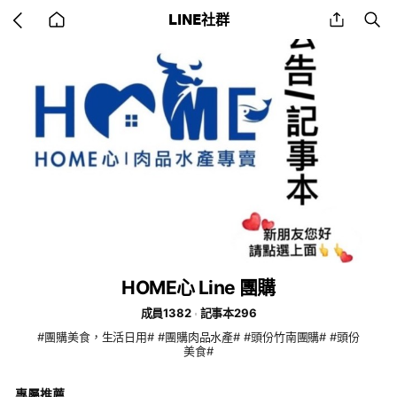
Go
share
se
LINE社群
back
to
home
HOME心 Line 團購
成員1382
記事本296
#團購美食，生活日用# #團購肉品水產# #頭份竹南團購# #頭份
美食#
專屬推薦