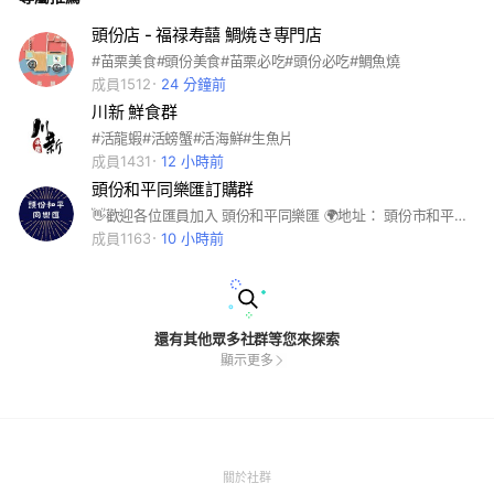
頭份店 - 福禄寿囍 鯛焼き専門店
#苗栗美食#頭份美食#苗栗必吃#頭份必吃#鯛魚燒
成員1512
24 分鐘前
川新 鮮食群
#活龍蝦#活螃蟹#活海鮮#生魚片
成員1431
12 小時前
頭份和平同樂匯訂購群
👋歡迎各位匯員加入 頭份和平同樂匯 🌍地址： 頭份市和平路66號 頭份戶政戶政事務所旁 🚗每日不同攤販駐點販售 提供苗栗頭份的匯員朋友們 找美食 找餐車 找攤販 一起開心吃美食一起同樂 苗栗美食 頭份美食 美食駐點 餐車市集 攤販美食 歡迎騎車前往
成員1163
10 小時前
還有其他眾多社群等您來探索
顯示更多
(Open
關於社群