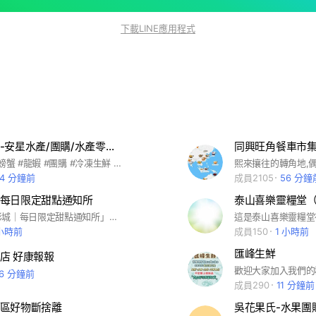
下載LINE應用程式
泰山旗艦店-安星水產/團購/水產零售批發
同興旺角餐車市
#活體海鮮 #螃蟹 #龍蝦 #團購 #冷凍生鮮 #代客料理 新北市泰山區文程路23號
44 分鐘前
成員2105
56 分鐘
每日限定甜點通知所
泰山喜樂靈糧堂
歡迎加入「彤城｜每日限定甜點通知所」🍰 這裡會分享每日限定蛋糕、切片甜點、臨時釋出品項與節慶預購提醒。 為了讓大家都能清楚看到資訊，社群內請配合以下規則： 社群僅作商品公告與甜點資訊分享 預訂請至官方 LINE 一對一留言 社群留言不代表預訂成功 商品以官方 LINE 回覆確認為準 請勿洗版、轉貼廣告或發送與甜點無關內容 若造成社群秩序混亂，管理員將刪除訊息或移出社群 謝謝大家喜歡彤城
 小時前
成員150
1 小時前
匯峰生鮮
店 好康報報
26 分鐘前
成員290
11 分鐘前
區好物斷捨離