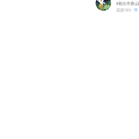
#新北市泰山
成員189
1