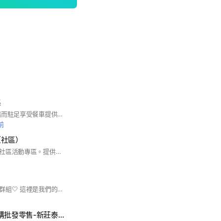
集
熙來攘往的轉角地,偶而駐足享受餐車提供世界美食,透過味蕾瞬間到各國...感受各位老闆熱情用心的款待,讓心情歡悅.暖胃也暖心~ 提供認真嚴謹追求美味的餐車與美食家的轉角相遇~~ 歡迎各位美食家與餐車創業家~~
前
（社區）
這是泰山喜樂靈糧堂社區活動專區。提供社區活動第一手資料。 教會地址：泰山區仁武街17-1號1樓 教會電話：（02）2296-3282 報名洽：洪小姐0921846119 牧師：鍾宜玲0932096809
歡迎大家加入我們的群組🤍 這裡是我們的日常補貨小天地 水果🍓 海鮮🦐 肉品🥩 都會不定時上架 一起把新鮮帶回家✨ 📍【自取地點】 1️⃣ 泰山區民生路2號 🕙 10:00－20:00 2️⃣ 泰林路三段170之17號 🕒 15:00－18:00 🛒 小幫手有新貨都會即時PO上來 看到喜歡的可以直接「+1」或留言預留 我們都會幫大家登記好唷🙋‍♀️ 💬 有想詢問的商品 也歡迎直接在群組發問，不用客氣～ 👶 小幫手平常身邊帶著一位小皮蛋 回覆速度可能會慢一點點 還請大家多多包涵🥹 — 🤍 入群小提醒 🤍 ✔ 商品數量有限，依留言順序為主 ✔ 請確認後再下單，避免取消影響他人 ✔ 取貨記得準時，讓大家都能順利領到商品 ✔ 有需要也可以私訊我們協助 🚨【防詐騙提醒】🚨 最近詐騙猖狂‼️ ❌ 半夜私訊要求換群組 ❌ 假冒管理員傳連結 以上一律都是詐騙！ 👉 本群不會主動私訊要求轉群或提供奇怪連結 👉 有任何疑慮請直接在群組詢問確認 — 謝謝大家的加入與支持✨ 我們會努力把最新鮮、最好的商品帶給大家 也希望在這裡陪大家一起過生活💛 有你們在，這個群會更溫暖☺️
吳花果氏-水果團購批發零售-新莊泰山團購