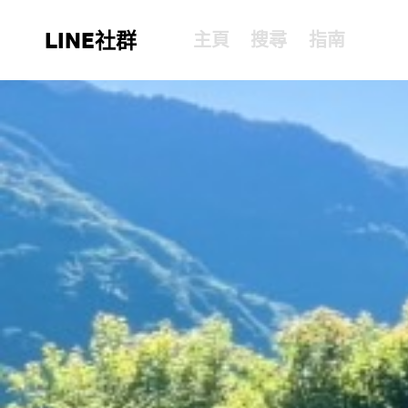
LINE社群
主頁
搜尋
指南