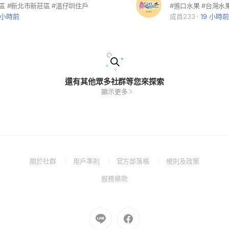
區 #新北市新莊區 #溫仔圳住戶
1 小時前
成員233
19 小時前
還有其他眾多社群等您來探索
顯示更多
(Open
(Open
(Open
(Open
關於社群
用戶準則
官方部落格
規則及政策
in
in
in
in
(Open
服務條款
a
a
a
a
in
new
new
new
new
a
window)
window)
window)
window)
new
Go
Go
window)
to
to