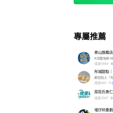
專屬推薦
成員1984
彤城甜點｜
成員491
1
屈臣氏泰仁
成員1007
塭仔圳重劃