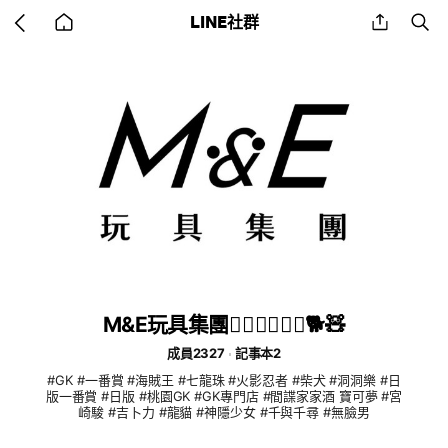
Go
share
se
LINE社群
back
to
home
M&E玩具集團🙋🏻‍♂️🙋🏻‍♀️🐕🧸
成員2327
記事本2
#GK #一番賞 #海賊王 #七龍珠 #火影忍者 #柴犬 #洞洞樂 #日
版一番賞 #日版 #桃園GK #GK專門店 #間諜家家酒 寶可夢 #宮
崎駿 #吉卜力 #龍貓 #神隱少女 #千與千尋 #無臉男