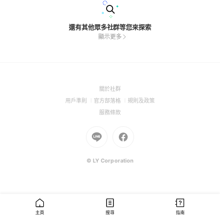
還有其他眾多社群等您來探索
顯示更多
(Open
關於社群
in
(Open
(Open
(Open
用戶準則
官方部落格
規則及政策
a
in
in
in
(Open
服務條款
new
a
a
a
in
window)
new
Go
new
Go
new
a
window)
to
window)
to
window)
new
Line
Facebook
window)
(Open
(Open
© LY Corporation
in
in
a
a
new
new
window)
window)
主頁
搜尋
指南