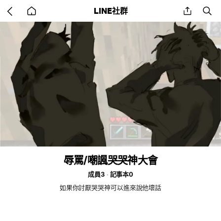
Go
share
se
LINE社群
back
to
home
辱罵/嘲諷哭哭神大會
成員3
記事本0
如果你討厭哭哭神可以進來說他壞話