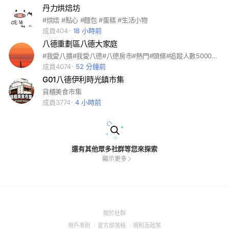
丹力烘焙坊
#烘焙 #點心 #麵包 #蛋糕 #生活小物
成員404
18 小時前
八德重劃區八德大家庭
#我愛八擴#我愛八德#八德房市#熱門#頭條#追蹤人數5000# #中壢體育園區#中壢運動園區#合雄大境#織未來#鑄玥#寫森#元生琢苑#竹風森林青禾登豐#G26#G27#G28#G29#小檜溪重劃區#中路重劃區#經國重劃區#大勇重劃區#東勇重劃區#埔頂重劃區#A20重劃區#A21重劃區#A22#A23桃園房市#八德#桃園#大小事#八德愛我#八擴愛我#社會住宅#八德重劃區#交流道#仁德國小#六號生活圈道路#綠線延伸中壢#星巴克#大湳#教育#媽媽群#爸爸群#廣豐#八德廣豐#八德置地廣場#記憶八德#八德東勇#東培#高城#霄裡#八德大安#八德森林公園#桃拾#桃大誠#桃大極#桃太極#三本皇居#三本仁和#三本雲上#大陸#竹風三期#隆大#八德綠線延伸#八德回憶#八德記憶#中壢綠線延伸#中運量#中運#中壢站#龍崗#GE01#GE02#GE03#GE04#GE05#中壢體育園區#楊梅體育園區#桃園體育園區#地下化#火車站#八德地產#桃園地產#中壢地產#龍潭#台積電#生活圈 #G01#G02#G03#G04#G05
成員4074
52 分鐘前
G01八德伊利時光鎮市集
貨櫃美食市集
成員3774
4 小時前
還有其他眾多社群等您來探索
顯示更多
(Open
關於社群
in
(Open
(Open
(Open
用戶準則
官方部落格
規則及政策