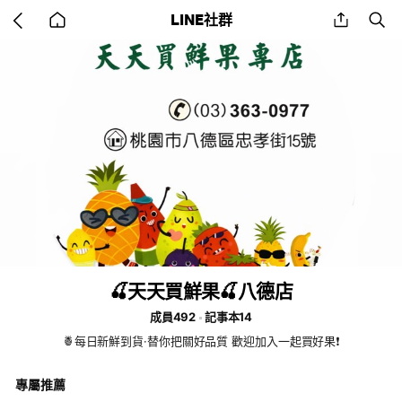
Go
share
se
LINE社群
back
to
home
🍒天天買鮮果🍒八德店
成員492
記事本14
🍍每日新鮮到貨·替你把關好品質 歡迎加入一起買好果❗️
專屬推薦