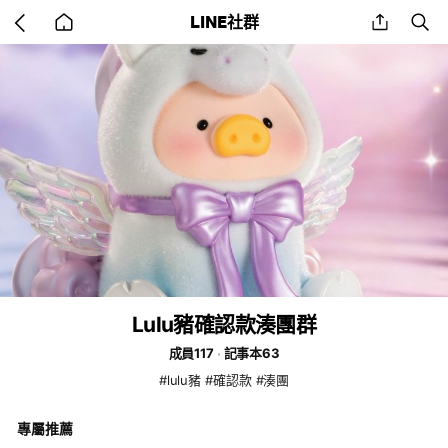
Go
share
se
LINE社群
back
to
home
Lulu豬確認款湊團群
成員117
記事本63
#lulu豬 #確認款 #湊團
專屬推薦