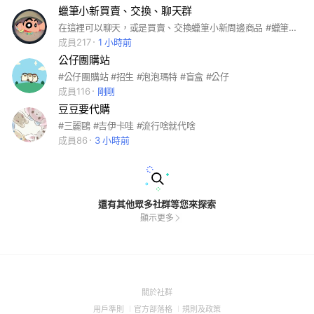
蠟筆小新買賣、交換、聊天群
在這裡可以聊天，或是買賣、交換蠟筆小新周邊商品 #蠟筆小新#盲盒#扭蛋#周邊商品
成員217
1 小時前
公仔團購站
#公仔團購站 #招生 #泡泡瑪特 #盲盒 #公仔
成員116
剛剛
豆豆要代購
#三麗鷗 #吉伊卡哇 #流行啥就代啥
成員86
3 小時前
還有其他眾多社群等您來探索
顯示更多
(Open
關於社群
in
(Open
(Open
(Open
用戶準則
官方部落格
規則及政策