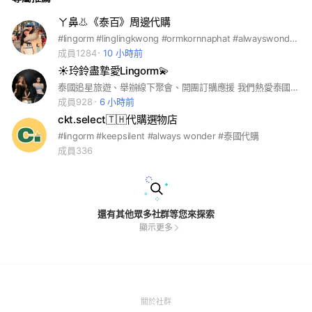
ㄚ鼻👃《泰百》周邊代購
#lingorm #linglingkwong #ormkornnaphat #alwayswonder #keepsilent #thailand #周邊代購#泰國親飛連線
成員1284
10 小時前
☀️玲鈴盡摯愛Lingorm💫
泰國追星旅遊、舉辦線下聚會、開團訂購應援 我們熱愛泰國旅遊 🧳 積極參與海外粉絲見面會的應援 不定時開團訂購各類應援物 舉辦線下聚會、一起看劇一起尖叫 「愛就是要玲鈴盡摯愛無可救藥」 ☀️🌙LingOrm 的 JKR 💜💫
成員928
6 小時前
ckt.select🇹🇭代購選物店
#lingorm #keepsilent #always wonder #泰國代購
成員336
還有其他眾多社群等您來探索
顯示更多
(Open
關於社群