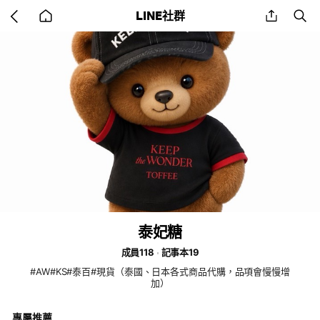
Go
share
se
LINE社群
back
to
home
泰妃糖
成員118
記事本19
#AW#KS#泰百#現貨（泰國、日本各式商品代購，品項會慢慢增
加）
專屬推薦