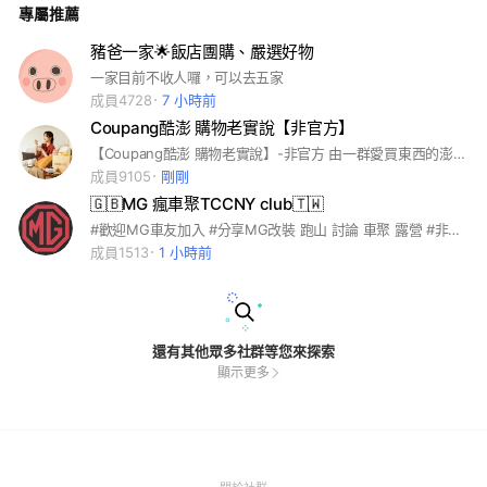
專屬推薦
析 短線飆股推薦 盤後走勢回顧與整理 潘宗霖老師團隊將透過專
業分析與市場研究，協助會員掌握市場方向，作為投資判斷參
考。目前處於免費體驗階段，不收取任何費用。正式合作方式採
豬爸一家🌟飯店團購、嚴選好物
績效合作制度，會員依實際獲利狀況分潤部分服務費用（15%-2
一家目前不收人囉，可以去五家
0%）給工作室，以建立長期、穩定的合作關係。
成員4728
7 小時前
Coupang酷澎 購物老實說【非官方】
【Coupang酷澎 購物老實說】-非官方 由一群愛買東西的澎友所建立。 目前設主群、母嬰群、揪團群、二手交流群 #Coupang #韓國電商 #酷澎 #電商 #母嬰 #彩妝 #兒童 #食品 #零食 #Momo #蝦皮 #Pchome #Mamilove
成員9105
剛剛
🇬🇧MG 瘋車聚TCCNY club🇹🇼
#歡迎MG車友加入 #分享MG改裝 跑山 討論 車聚 露營 #非買賣專區
成員1513
1 小時前
還有其他眾多社群等您來探索
顯示更多