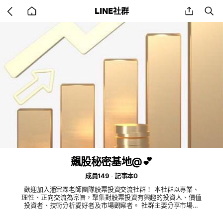
Go
share
se
LINE社群
back
to
home
飆股秘密基地@💕
成員149
記事本0
歡迎加入潘宗霖老師團隊股票投資交流社群！ 本社群以專業、
理性、正向交流為宗旨，聚集對股票投資有興趣的投資人、價值
投資者、技術分析愛好者及市場觀察者。 社群主要分享市場趨
勢、財報解析、技術分析與交易觀點，並重視風險控管與理性投
資。 每日交流內容 盤前市場觀察與分析 個股基本面與技術面解