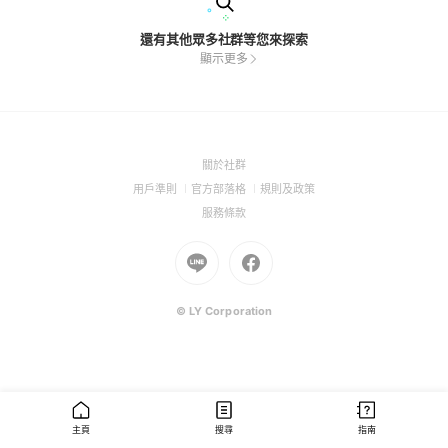
還有其他眾多社群等您來探索
顯示更多
(Open
關於社群
in
(Open
(Open
(Open
用戶準則
官方部落格
規則及政策
a
in
in
in
(Open
服務條款
new
a
a
a
in
window)
new
Go
new
Go
new
a
window)
to
window)
to
window)
new
Line
Facebook
window)
(Open
(Open
© LY Corporation
in
in
a
a
new
new
window)
window)
主頁
搜尋
指南