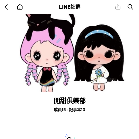
Go
share
se
LINE社群
back
to
home
閒甜俱樂部
成員15
記事本10