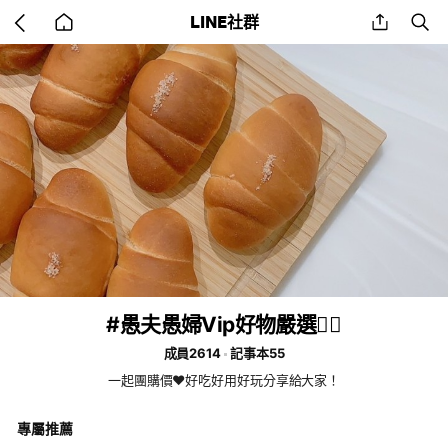
Go
share
se
LINE社群
back
to
home
#愚夫愚婦Vip好物嚴選✌🏻
成員2614
記事本55
一起團購價❤️好吃好用好玩分享給大家！
專屬推薦