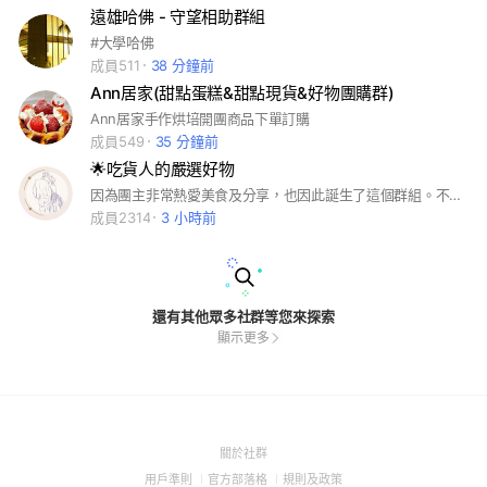
遠雄哈佛 - 守望相助群組
#大學哈佛
成員511
38 分鐘前
Ann居家(甜點蛋糕&甜點現貨&好物團購群)
Ann居家手作烘培開團商品下單訂購
成員549
35 分鐘前
🌟吃貨人的嚴選好物
因為團主非常熱愛美食及分享，也因此誕生了這個群組。不喜歡跟大家團一樣的東西，所以親自挖掘許多秘密美食談成獨家合作！ 喜歡秘密美食的大家歡迎成為我們的吃友！ #入群前請先加入官方帳號喔！
成員2314
3 小時前
還有其他眾多社群等您來探索
顯示更多
(Open
關於社群
in
(Open
(Open
(Open
用戶準則
官方部落格
規則及政策