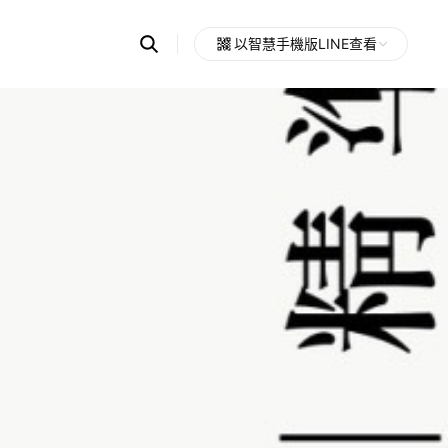
Search
以智慧手機版LINE查看
OpenChats
Open
or
search
messages
area