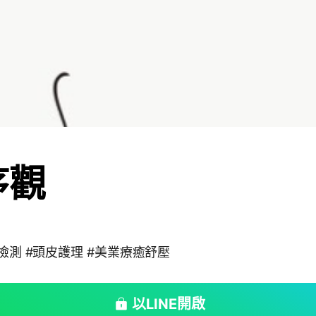
序觀
慧檢測 #頭皮護理 #美業療癒舒壓
以LINE開啟