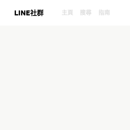
LINE社群
主頁
搜尋
指南