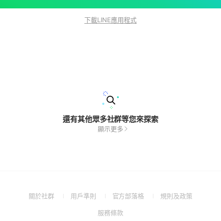
下載LINE應用程式
還有其他眾多社群等您來探索
顯示更多
(Open
(Open
(Open
(Open
關於社群
用戶準則
官方部落格
規則及政策
in
in
in
in
(Open
服務條款
a
a
a
a