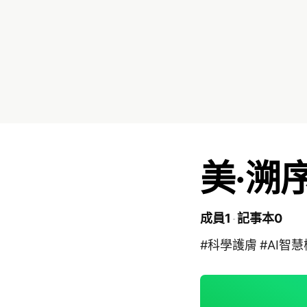
美·溯
成員1
記事本0
#科學護膚 #AI智